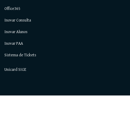
Office365
Inovar Consulta
Inovar Alunos
Inovar PAA
Sistema de Tickets
Unicard SIGE
Todos os direitos reservados © 2021. AEAlcochete.
Como parte da politica de RGPD informamos que o nosso site utiliza cookies,