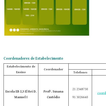
Coordenadores de Estabelecimento
Estabelecimento de
Coordenador
Ensino
Telefones
21 2348730
Escola EB 2,3 El Rei D.
Profª.
Susana
coord
Manuel I
Custódio
91 3026640