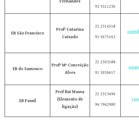
Fernandes
92 5511236
21 2314518
Profª Catarina
coord
EB São Francisco
Caixado
91 5675163
21 2303188
Profª Mª Conceição
coor
EB do Samouco
Alves
91 3026617
Prof Rui Massa
21 2313496
(Elemento de
coo
EB Passil
96 7962980
ligação)