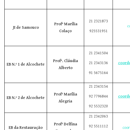
21 2321873
Profª Marília
c
JI de Samouco
Colaço
925531951
21 2341504
Profª. Cláudia
21 2343136
coord
EB N.º 1 de Alcochete
Alberto
91 5675164
21 2343154
Profª Marília
92 7796844
coord
EB N.º 2 de Alcochete
Alegria
92 5532320
21 2342063
Profª Delfina
92 5511112
EB da Restauração
coor